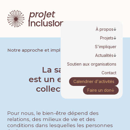
À propos
Projets
S'impliquer
Notre approche et implications
Actualités
Soutien aux organisations
La santé mentale
Contact
est un enjeu
Calendrier d'activités
collectif.
Faire un don
Pour nous, le bien-être dépend des 
relations, des milieux de vie et des 
conditions dans lesquelles les personnes 