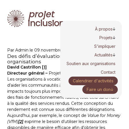
À propos
Projets
S'impliquer
Par Admin le 09 novembre 2018
Actualités
Des défis d’évaluation dans nos
organisations
Soutien aux organisations
David Castrillon 
[1]
Contact
Directeur général – 
Projet inclusion
Les organisations à vocation sociale, dont la mission est 
Calendrier d'activités
d’aider les communautés à se développer, visent  des 
Faire un don
impacts toujours plus importants tout en maintenant 
des frais de fonctionnement faibles, tout cela sans nuire 
à la qualité des services rendus. Cette conception du 
rendement est connue sous différentes désignations. 
Aujourd’hui, par exemple, le concept de 
Value for Money 
(VfM)
[2]
exprime le besoin d’utiliser les ressources 
disponibles de manière efficace afin d’obtenir les 