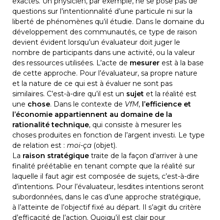
exactes. Un physicien, par exemple, ne se pose pas de 
questions sur l’intentionnalité d’une particule ni sur la 
liberté de phénomènes qu’il étudie. Dans le domaine du 
développement des communautés, ce type de raison 
devient évident lorsqu’un évaluateur doit juger le 
nombre de participants dans une activité, ou la valeur 
des ressources utilisées. L’acte de 
mesurer
 est à la base 
de cette approche. Pour l’évaluateur, sa propre nature 
et la nature de ce qui est à évaluer ne sont pas 
similaires. C’est-à-dire qu’il est un 
sujet
 et la réalité est 
une 
chose
. Dans le contexte de 
VfM
, 
l’efficience et 
l’économie appartiennent au domaine de la 
rationalité technique
, qui consiste à mesurer les 
choses produites en fonction de l’argent investi. Le type 
de relation est : 
moi-ça
 (objet).
La 
raison stratégique
 traite de la façon d’arriver à une 
finalité préétablie en tenant compte que la réalité sur 
laquelle il faut agir est composée de sujets, c’est-à-dire 
d’intentions. Pour l’évaluateur, lesdites intentions seront 
subordonnées, dans le cas d’une approche stratégique, 
à l’atteinte de l’objectif fixé au départ. Il s’agit du critère 
d’efficacité de l’action. Quoiqu’il est clair pour 