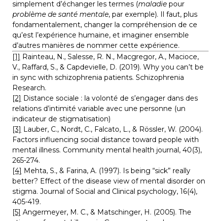
simplement d’échanger les termes (
maladie
 pour 
problème de santé mentale
, par exemple). Il faut, plus 
fondamentalement, changer la compréhension de ce 
qu’est l’expérience humaine, et imaginer ensemble 
d’autres manières de nommer cette expérience.
[1]
 Rainteau, N., Salesse, R. N., Macgregor, A., Macioce, 
V., Raffard, S., & Capdevielle, D. (2019). Why you can’t be 
in sync with schizophrenia patients. Schizophrenia 
Research.
[2]
 Distance sociale : la volonté de s’engager dans des 
relations d’intimité variable avec une personne (un 
indicateur de stigmatisation)
[3]
 Lauber, C., Nordt, C., Falcato, L., & Rössler, W. (2004). 
Factors influencing social distance toward people with 
mental illness. Community mental health journal, 40(3), 
265-274.
[4]
 Mehta, S., & Farina, A. (1997). Is being “sick” really 
better? Effect of the disease view of mental disorder on 
stigma. Journal of Social and Clinical psychology, 16(4), 
405-419.
[5]
 Angermeyer, M. C., & Matschinger, H. (2005). The 