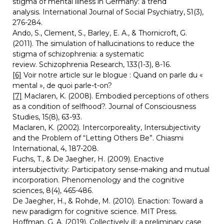
stigma of mental illness in Germany: a trend 
analysis. International Journal of Social Psychiatry, 51(3), 
276-284.
Ando, S., Clement, S., Barley, E. A., & Thornicroft, G. 
(2011). The simulation of hallucinations to reduce the 
stigma of schizophrenia: a systematic 
review. Schizophrenia Research, 133(1-3), 8-16.
[6]
 Voir notre article sur le blogue : Quand on parle du « 
mental », de quoi parle-t-on?
[7]
 Maclaren, K. (2008). Embodied perceptions of others 
as a condition of selfhood?. Journal of Consciousness 
Studies, 15(8), 63-93.
Maclaren, K. (2002). Intercorporeality, Intersubjectivity 
and the Problem of “Letting Others Be”. Chiasmi 
International, 4, 187-208.
Fuchs, T., & De Jaegher, H. (2009). Enactive 
intersubjectivity: Participatory sense-making and mutual 
incorporation. Phenomenology and the cognitive 
sciences, 8(4), 465-486.
De Jaegher, H., & Rohde, M. (2010). Enaction: Toward a 
new paradigm for cognitive science. MIT Press.
Hoffman, G. A. (2019). Collectively ill: a preliminary case 