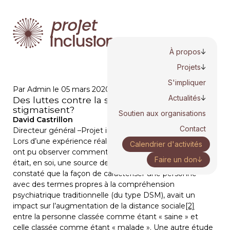
À propos
Projets
S'impliquer
Par Admin le 05 mars 2020
Actualités
Des luttes contre la stigmatisation qui
stigmatisent?
Soutien aux organisations
David Castrillon
Contact
Directeur général –Projet inclusion
Lors d’une expérience réalisée en 2018, des chercheurs 
Calendrier d'activités
ont pu observer comment le mot « schizophrénie » 
Faire un don
était, en soi, une source de stigmatisation
[1]
. Ils ont 
constaté que la façon de caractériser une personne 
avec des termes propres à la compréhension 
psychiatrique traditionnelle (du type DSM), avait un 
impact sur l’augmentation de la distance sociale
[2]
entre la personne classée comme étant « saine » et 
celle classée comme étant « malade ». Une autre étude 